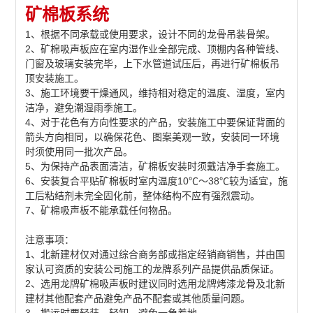
矿棉板系统
1、根据不同承载或使用要求，设计不同的龙骨吊装骨架。
2、矿棉吸声板应在室内湿作业全部完成、顶棚内各种管线、
门窗及玻璃安装完毕，上下水管道试压后，再进行矿棉板吊
顶安装施工。
3、施工环境要干燥通风，维持相对稳定的温度、湿度，室内
洁净，避免潮湿雨季施工。
4、对于花色有方向性要求的产品，安装施工中要保证背面的
箭头方向相同，以确保花色、图案美观一致，安装同一环境
时须使用同一批次产品。
5、为保持产品表面清洁，矿棉板安装时须戴洁净手套施工。
6、安装复合平贴矿棉板时室内温度10℃～38℃较为适宜，施
工后粘结剂未完全固化前，整体结构不应有强烈震动。
7、矿棉吸声板不能承载任何物品。
注意事项：
1、北新建材仅对通过综合商务部或指定经销商销售，并由国
家认可资质的安装公司施工的龙牌系列产品提供品质保证。
2、选用龙牌矿棉吸声板时建议同时选用龙牌烤漆龙骨及北新
建材其他配套产品避免产品不配套或其他质量问题。
3、搬运时要轻装、轻卸，避免一角着地。