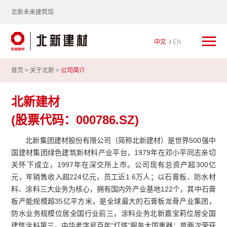
北新未来建筑馆
中文
EN
首页 >
关于北新
>
公司简介
北新建材
(股票代码：000786.SZ)
北新集团建材股份有限公司（简称北新建材）是世界500强中
国建材集团绿色建筑新材料产业平台，1979年在邓小平同志亲切
关怀下成立，1997年在深交所上市。公司现有总资产超300亿
元，年销售收入超224亿元，员工近1.6万人；以石膏板、防水材
料、涂料三大业务为核心，拥有国内外产业基地122个，其中石膏
板产能规模超35亿平方米，是全球最大的石膏板龙骨产业集团，
防水业务规模位居全国行业前三，涂料业务北新嘉宝莉位居全国
建筑涂料第三，中华老字号百年“灯塔”服务大国重器；曾两次荣获