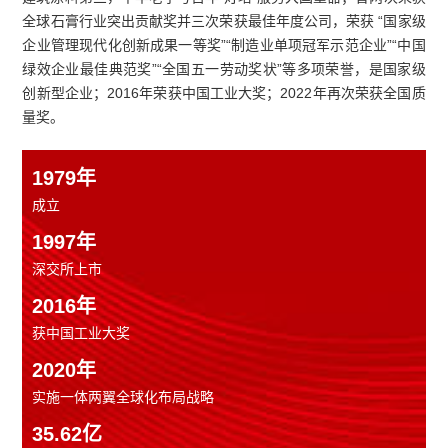
全球石膏行业突出贡献奖并三次荣获最佳年度公司，荣获 “国家级
企业管理现代化创新成果一等奖”“制造业单项冠军示范企业”“中国
绿效企业最佳典范奖”“全国五一劳动奖状”等多项荣誉，是国家级
创新型企业；2016年荣获中国工业大奖；2022年再次荣获全国质
量奖。
1979
年
成立
1997
年
深交所上市
2016
年
获中国工业大奖
2020
年
实施一体两翼全球化布局战略
35.62
亿