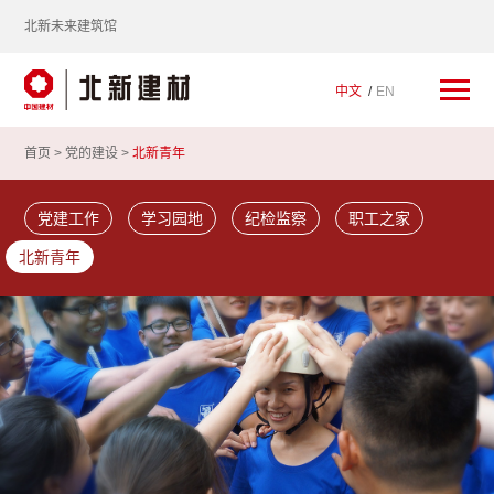
北新未来建筑馆
中文
EN
首页 >
党的建设
>
北新青年
党建工作
学习园地
纪检监察
职工之家
北新青年