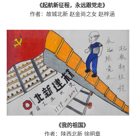
《起航新征程，永远跟党走》
作者：故城北新
赵金尚之女
赵梓涵
《我的祖国》
作者：陕西北新
徐明章